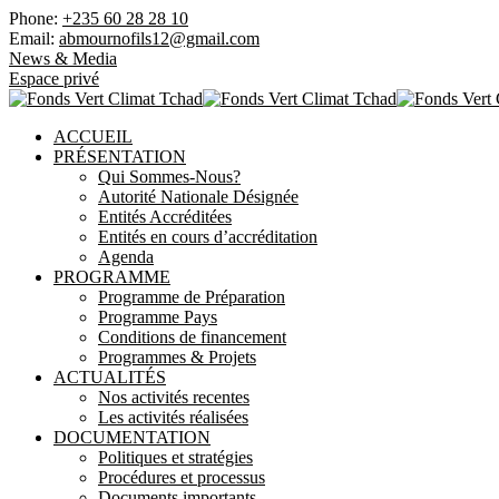
Phone:
+235 60 28 28 10
Email:
abmournofils12@gmail.com
News & Media
Espace privé
ACCUEIL
PRÉSENTATION
Qui Sommes-Nous?
Autorité Nationale Désignée
Entités Accréditées
Entités en cours d’accréditation
Agenda
PROGRAMME
Programme de Préparation
Programme Pays
Conditions de financement
Programmes & Projets
ACTUALITÉS
Nos activités recentes
Les activités réalisées
DOCUMENTATION
Politiques et stratégies
Procédures et processus
Documents importants