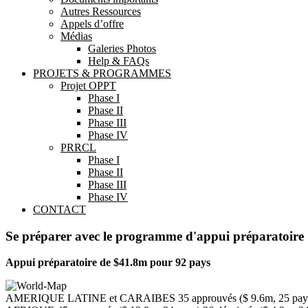
Autres Ressources
Appels d’offre
Médias
Galeries Photos
Help & FAQs
PROJETS & PROGRAMMES
Projet OPPT
Phase I
Phase II
Phase III
Phase IV
PRRCL
Phase I
Phase II
Phase III
Phase IV
CONTACT
Se préparer avec le programme d'appui préparatoire
Appui préparatoire de
$41.8m pour 92 pays
AMERIQUE LATINE et CARAIBES 35 approuvés ($ 9.6m, 25 pays) 1