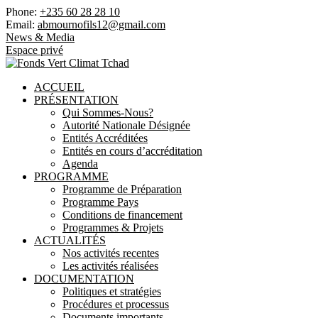
Phone:
+235 60 28 28 10
Email:
abmournofils12@gmail.com
News & Media
Espace privé
ACCUEIL
PRÉSENTATION
Qui Sommes-Nous?
Autorité Nationale Désignée
Entités Accréditées
Entités en cours d’accréditation
Agenda
PROGRAMME
Programme de Préparation
Programme Pays
Conditions de financement
Programmes & Projets
ACTUALITÉS
Nos activités recentes
Les activités réalisées
DOCUMENTATION
Politiques et stratégies
Procédures et processus
Documents importants