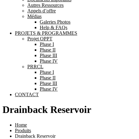
Autres Ressources
Appels d’offre
Médias
Galeries Photos
Help & FAQs
PROJETS & PROGRAMMES
Projet OPPT
Phase I
Phase II
Phase III
Phase IV
PRRCL
Phase I
Phase II
Phase III
Phase IV
CONTACT
Drainback Reservoir
Home
Produits
Drainback Reservoir